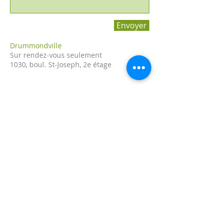
Envoyer
Drummondville
Sur rendez-vous seulement
1030, boul. St-Joseph, 2e étage
academie.zentao@gmail.com
514-253-5585
Termes et conditons