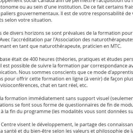
oppement social Canada afin de permettre l'acquisition ou 
tonome ou au sein d'une institution. De ce fait certains fr
paliers gouvernementaux. Il est de votre responsabilité de 
s selon votre situation.
s de divers horizons se sont prévalues de la formation pou
. Avec l'accréditation par l'Association des naturothérapeut
enant en tant que naturothérapeute, praticien en MTC.
base était de 400 heures (théories, pratiques et études pers
il est possible de suivre la formation par correspondance 
ication. Nous sommes conscients que ce mode d'apprentiss
s pour offrir cette formation en ligne (à venir) de façon plu
isioconférences, chat en tant réel, etc.
 la formation immédiatement sans support visuel (seulemen
ations se font sous forme de questionnaires de fin de modul
à la fin du programme (les modalités vous sont données suite
e Centre visent le développement, le partage des connaissan
a santé et du bien-être selon les valeurs et philosophie de