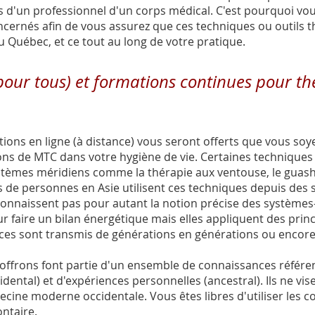
s d'un professionnel d'un corps médical. C'est pourquoi v
cernés afin de vous assurez que ces techniques ou outils t
u Québec, et ce tout au long de votre pratique.
pour tous) et formations continues pour t
ations en ligne (à distance) vous seront offerts que vous so
ns de MTC dans votre hygiène de vie. Certaines techniques
tèmes méridiens comme la thérapie aux ventouse, le guash
s de personnes en Asie utilisent ces techniques depuis des 
 connaissent pas pour autant la notion précise des système
 faire un bilan énergétique mais elles appliquent des princ
ces sont transmis de générations en générations ou encore
ffrons font partie d'un ensemble de connaissances référe
dental) et d'expériences personnelles (ancestral). Ils ne vi
cine moderne occidentale. Vous êtes libres d'utiliser les c
lontaire.