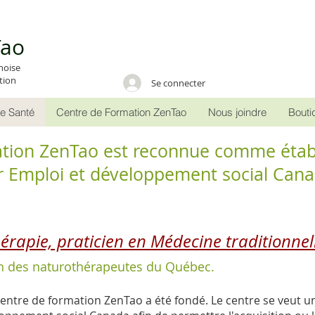
ao
noise
tion
Se connecter
e Santé
Centre de Formation ZenTao
Nous joindre
Bouti
ation ZenTao est reconnue comme étab
 Emploi et développement social Can
rapie, praticien en Médecine traditionnell
ion des naturothérapeutes du Québec.
Centre de formation ZenTao a été fondé. Le centre se veut 